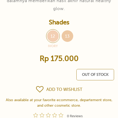
dalamnya memberikan hasil akhir natural healthy
glow.
Shades
12
13
IVORY
Rp 175.000
OUT OF STOCK
ADD TO WISHLIST
Also available at your favorite ecommerce, departement store,
and other cosmetic store.
0 Reviews