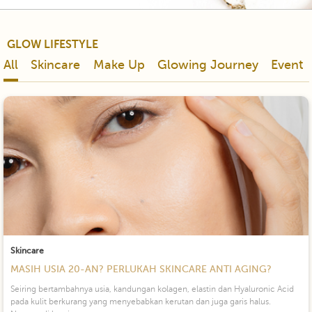
GLOW LIFESTYLE
All
Skincare
Make Up
Glowing Journey
Event
Skincare
MASIH USIA 20-AN? PERLUKAH SKINCARE ANTI AGING?
Seiring bertambahnya usia, kandungan kolagen, elastin dan Hyaluronic Acid
pada kulit berkurang yang menyebabkan kerutan dan juga garis halus.