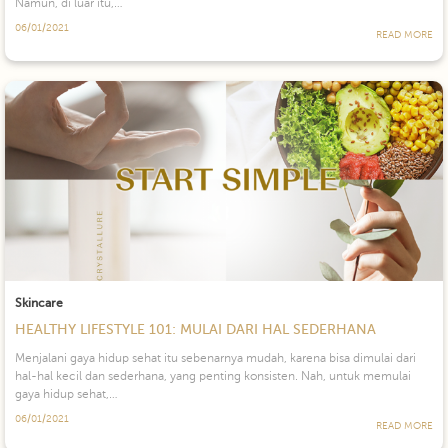
Namun, di luar itu,…
06/01/2021
READ MORE
Skincare
HEALTHY LIFESTYLE 101: MULAI DARI HAL SEDERHANA
Menjalani gaya hidup sehat itu sebenarnya mudah, karena bisa dimulai dari
hal-hal kecil dan sederhana, yang penting konsisten. Nah, untuk memulai
gaya hidup sehat,…
06/01/2021
READ MORE