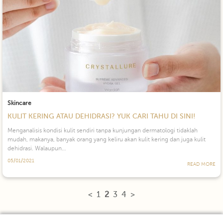
Skincare
KULIT KERING ATAU DEHIDRASI? YUK CARI TAHU DI SINI!
Menganalisis kondisi kulit sendiri tanpa kunjungan dermatologi tidaklah
mudah, makanya, banyak orang yang keliru akan kulit kering dan juga kulit
dehidrasi. Walaupun…
05/01/2021
READ MORE
<
1
2
3
4
>