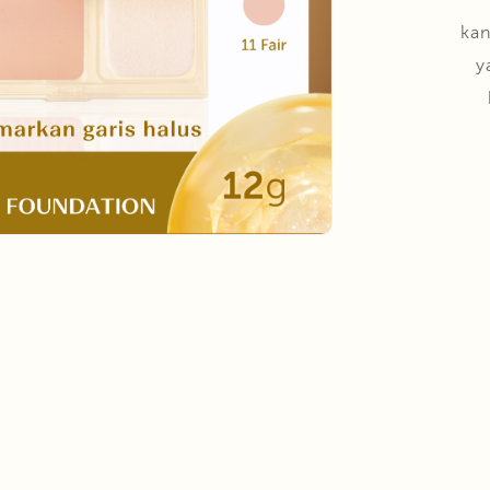
kan
y