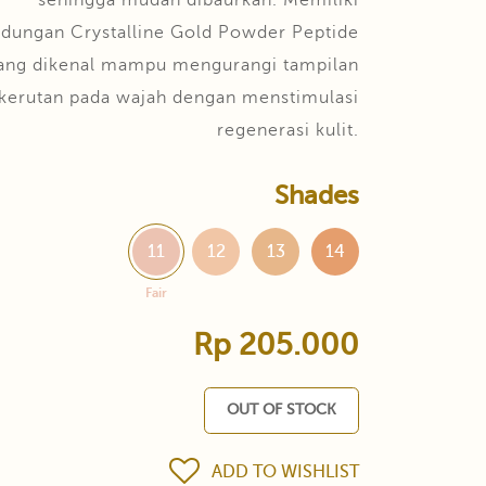
sehingga mudah dibaurkan. Memiliki
dungan Crystalline Gold Powder Peptide
ang dikenal mampu mengurangi tampilan
kerutan pada wajah dengan menstimulasi
regenerasi kulit.
Shades
11
12
13
14
Fair
Rp 205.000
OUT OF STOCK
ADD TO WISHLIST