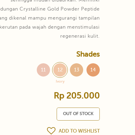
sehingga mudah dibaurkan. Memiliki
dungan Crystalline Gold Powder Peptide
ang dikenal mampu mengurangi tampilan
kerutan pada wajah dengan menstimulasi
regenerasi kulit.
Shades
11
12
13
14
Ivory
Rp 205.000
OUT OF STOCK
ADD TO WISHLIST