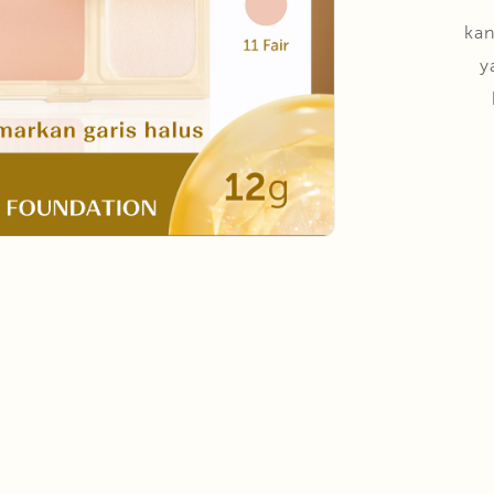
kan
y